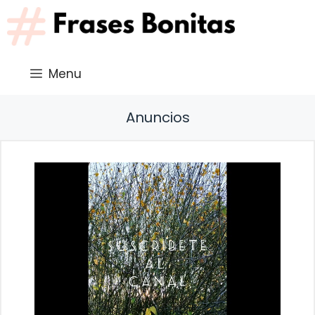
Saltar
al
contenido
Menu
Anuncios