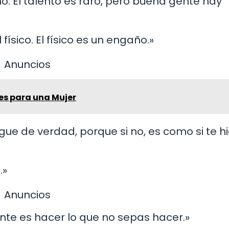
o. El talento es raro, pero buena gente hay
físico. El físico es un engaño.»
Anuncios
les para una Mujer
gue de verdad, porque si no, es como si te h
.»
Anuncios
tante es hacer lo que no sepas hacer.»