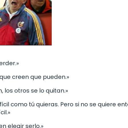
erder.»
s que creen que pueden.»
, los otros se lo quitan.»
ifícil como tú quieras. Pero si no se quiere en
il.»
en elegir serlo.»