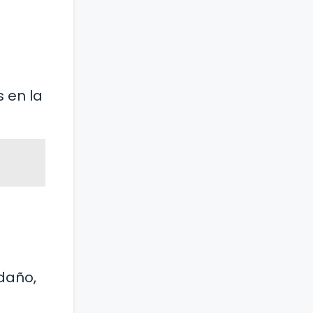
s en la
 daño,