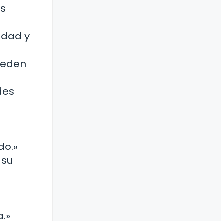
es
idad y
pueden
des
do.»
 su
a.»