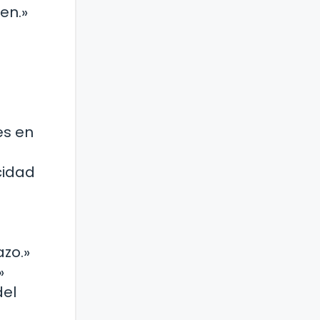
en.»
es en
cidad
azo.»
»
del