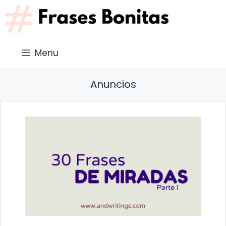
Saltar
al
contenido
Menu
Anuncios