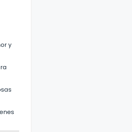
or y
ara
osas
ienes