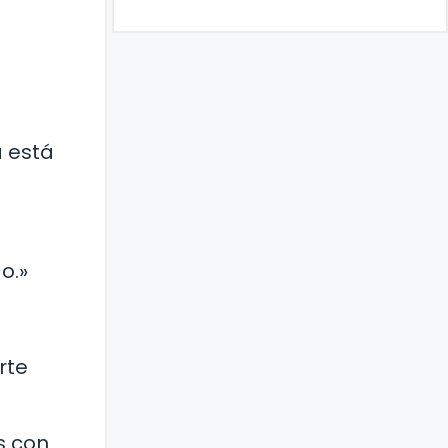
a está
o.»
rte
s con