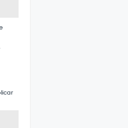
de
y
licar