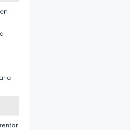
ven
de
ar a
frentar