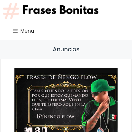
Saltar
al
contenido
Menu
Anuncios