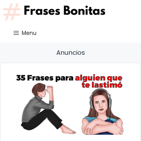
Saltar
al
contenido
Menu
Anuncios