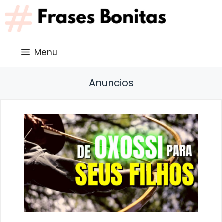
Saltar
al
contenido
Menu
Anuncios