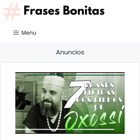
Saltar
al
contenido
Menu
Anuncios