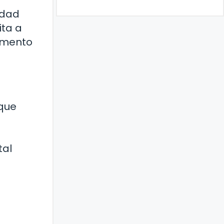
idad
ita a
momento
 que
tal