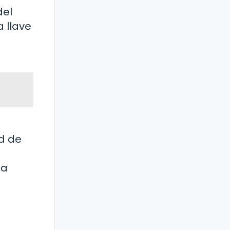
del
 llave
ad de
la