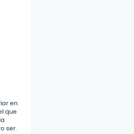
iar en
el que
la
o ser.