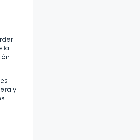
erder
 la
ión
nes
cera y
os