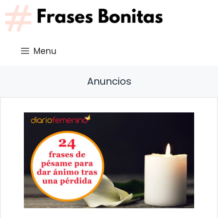
Saltar
al
contenido
Menu
Anuncios