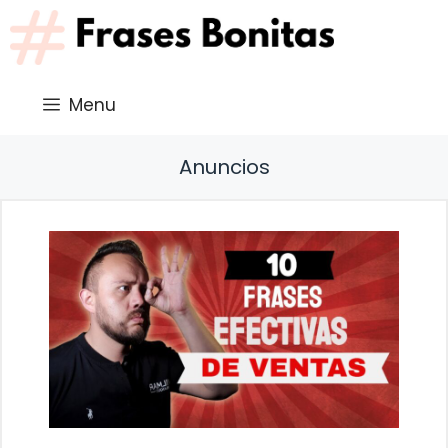
Saltar
al
contenido
Menu
Anuncios