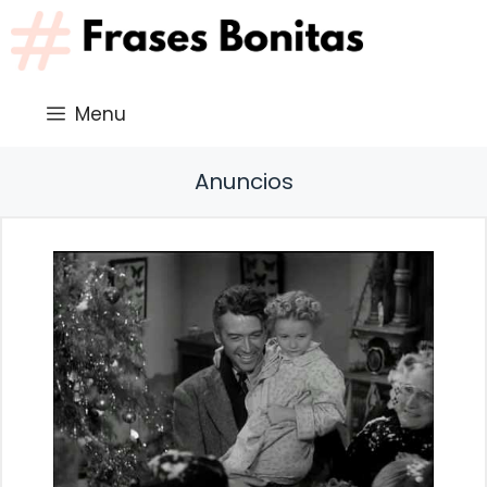
Saltar
al
contenido
Menu
Anuncios