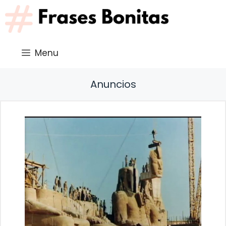
Saltar
al
contenido
Menu
Anuncios