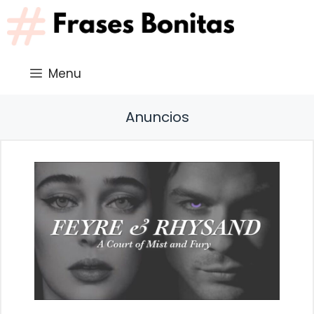
Saltar
al
contenido
Menu
Anuncios