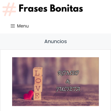
Saltar
al
contenido
Menu
Anuncios