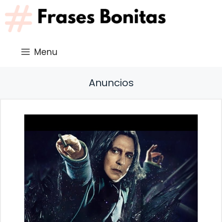
Saltar
al
contenido
Menu
Anuncios