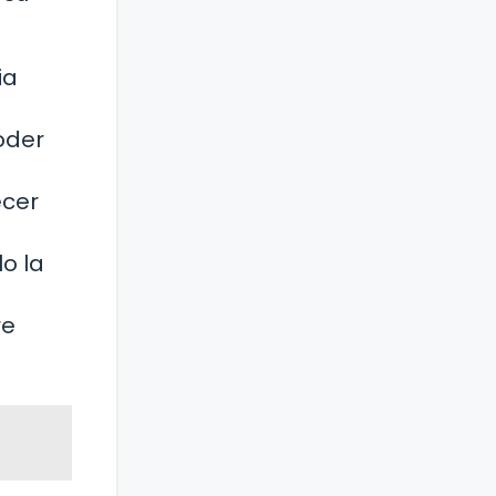
ia
oder
ecer
o la
re