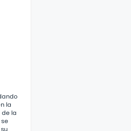
 dando
n la
 de la
 se
 su