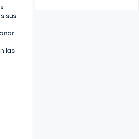
.»
as sus
ionar
n las