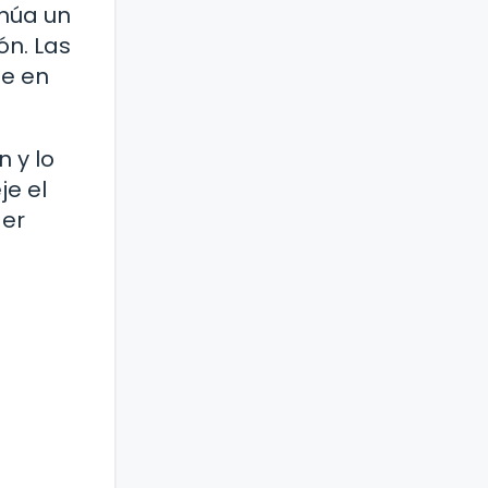
inúa un
ón. Las
fe en
n y lo
je el
ger