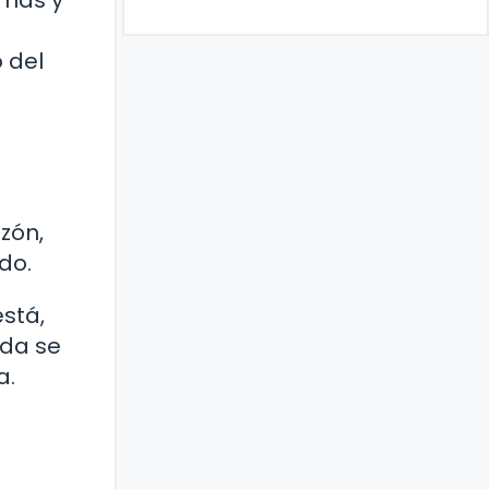
imas y
 del
zón,
do.
stá,
ida se
a.