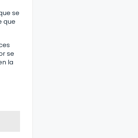
 que se
le que
ces
or se
en la