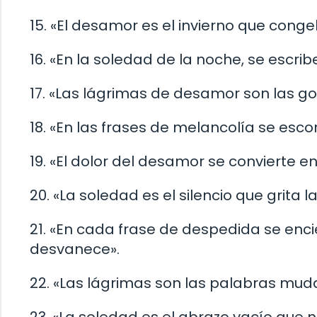
15. «El desamor es el invierno que cong
16. «En la soledad de la noche, se escri
17. «Las lágrimas de desamor son las g
18. «En las frases de melancolía se esc
19. «El dolor del desamor se convierte e
20. «La soledad es el silencio que grita 
21. «En cada frase de despedida se enci
desvanece».
22. «Las lágrimas son las palabras mud
23. «La soledad es el abrazo vacío que na