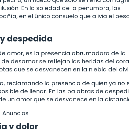
 pecho, un hueco que solo se llena con lágr
ilusión. En la soledad de la penumbra, las
añía, en el único consuelo que alivia el peso
 y despedida
de amor, es la presencia abrumadora de la
s de desamor se reflejan las heridas del cora
tas que se desvanecen en la niebla del olvi
a, reclamando la presencia de quien ya no e
osible de llenar. En las palabras de desped
 de un amor que se desvanece en la distanci
Anuncios
a y dolor