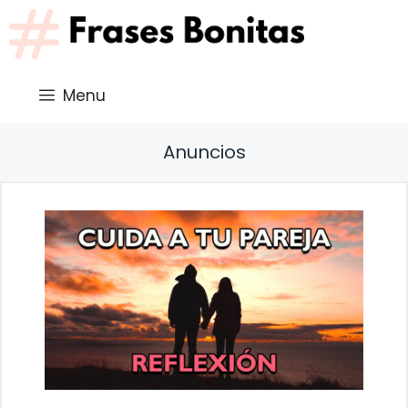
Saltar
al
contenido
Menu
Anuncios