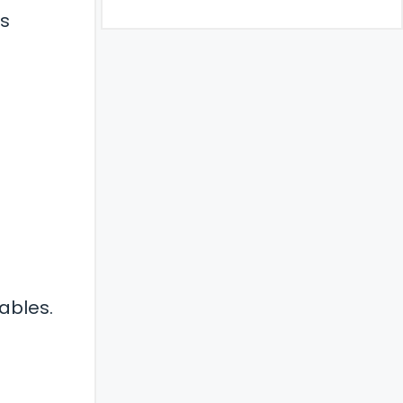
os
ables.