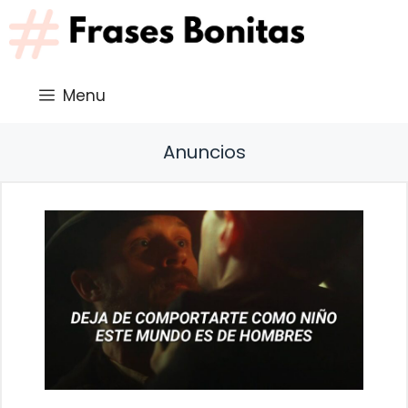
Saltar
al
contenido
Menu
Anuncios