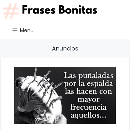
Saltar
al
contenido
Menu
Anuncios