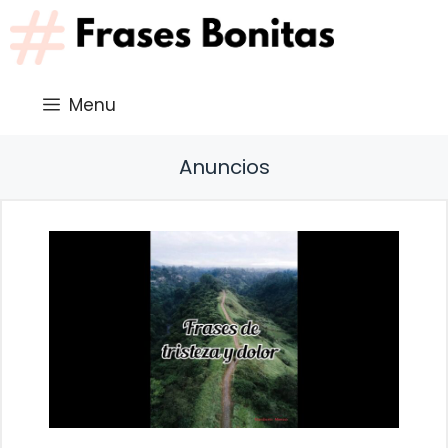
Saltar
al
contenido
Menu
Anuncios