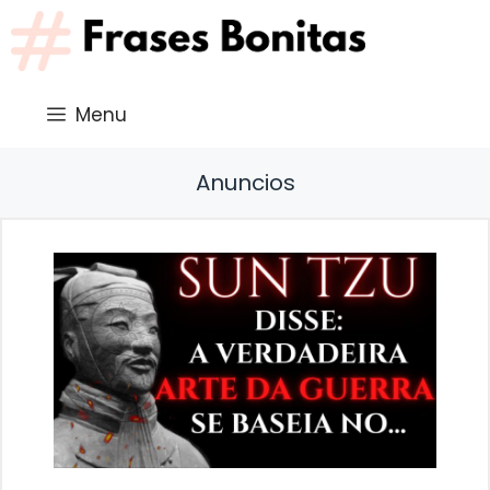
Saltar
al
contenido
Menu
Anuncios