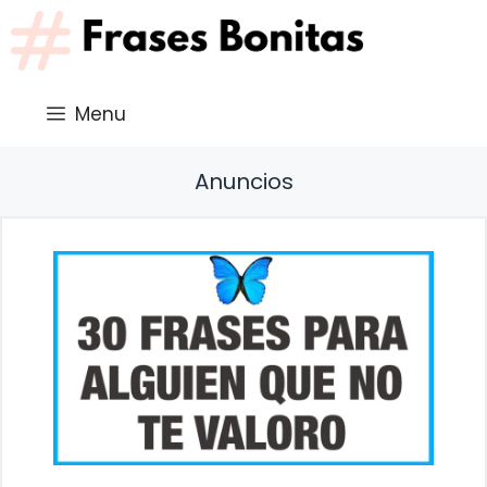
Saltar
al
contenido
Menu
Anuncios