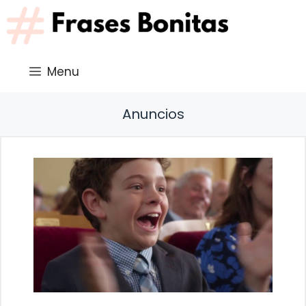
Saltar
al
contenido
Menu
Anuncios