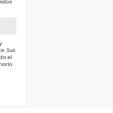
nidos
y
e. Sus
da el
harlo