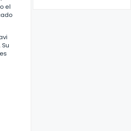
o el
icado
avi
 Su
tes