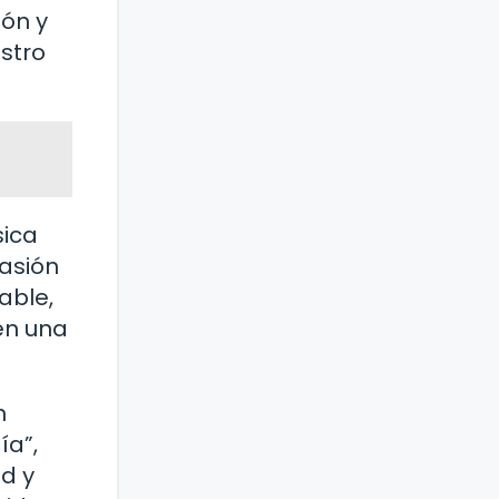
ión y
stro
sica
casión
able,
en una
n
ía”,
ad y