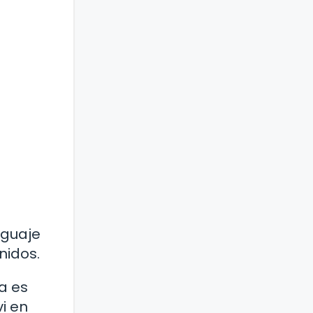
nguaje
nidos.
a es
i en