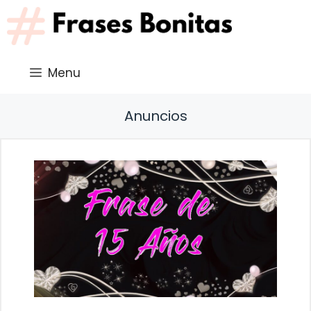
Saltar
al
contenido
Menu
Anuncios