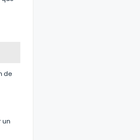
n de
r un