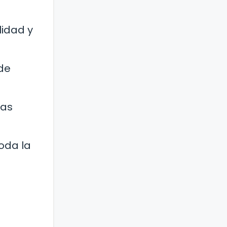
lidad y
de
ras
oda la