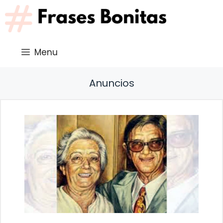
Saltar
al
contenido
Menu
Anuncios