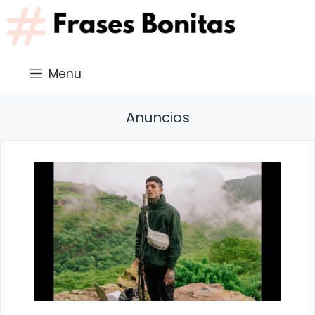
Saltar
al
contenido
Menu
Anuncios