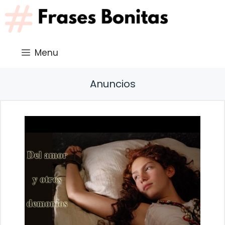
Saltar
al
contenido
Menu
Anuncios