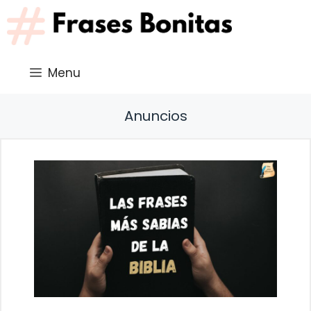
Saltar
al
contenido
Menu
Anuncios