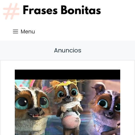
Saltar
al
contenido
Menu
Anuncios