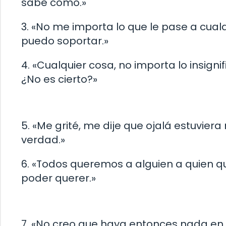
sabe cómo.»
3. «No me importa lo que le pase a cual
puedo soportar.»
4. «Cualquier cosa, no importa lo insigni
¿No es cierto?»
5. «Me grité, me dije que ojalá estuvie
verdad.»
6. «Todos queremos a alguien a quien qu
poder querer.»
7. «No creo que haya entonces nada en 