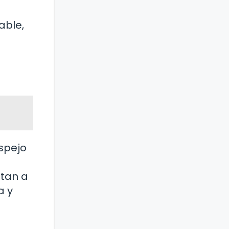
able,
spejo
itan a
a y