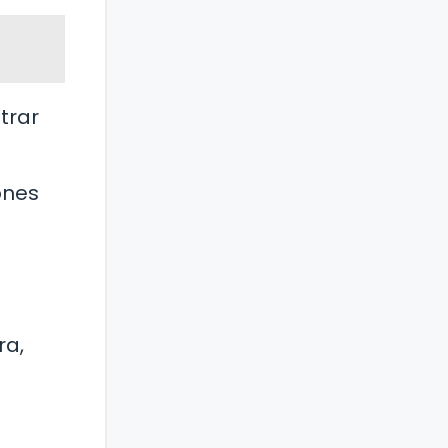
trar
ones
ra,