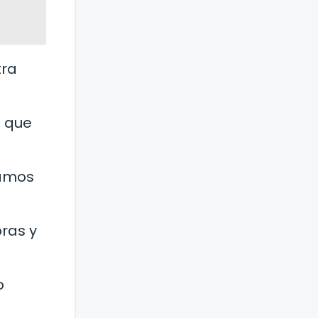
tra
s que
tamos
ras y
o