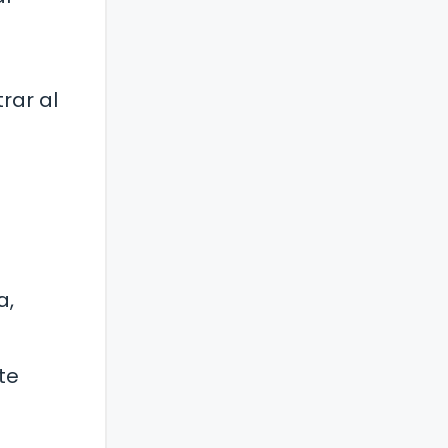
rar al
a,
te