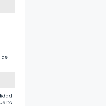
s de
ndidad
uerta