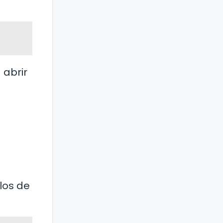
 abrir
l
ilos de