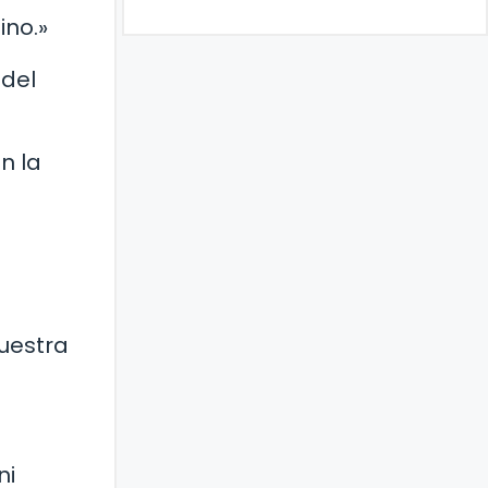
ino.»
 del
n la
uestra
ni