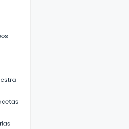
eos
uestra
facetas
rias