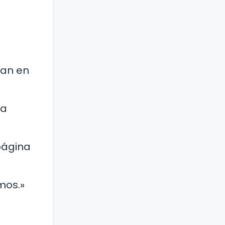
zan en
na
página
mos.»