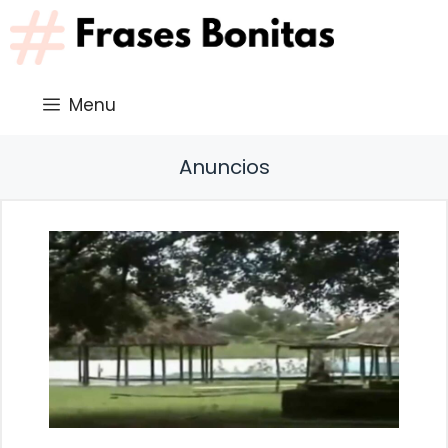
Saltar
al
contenido
Menu
Anuncios