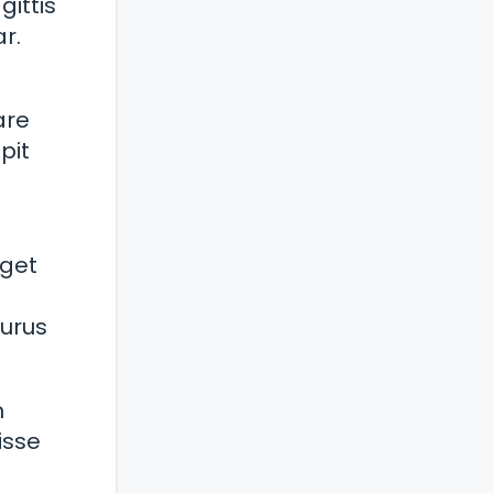
gittis
r.
are
pit
eget
purus
n
isse