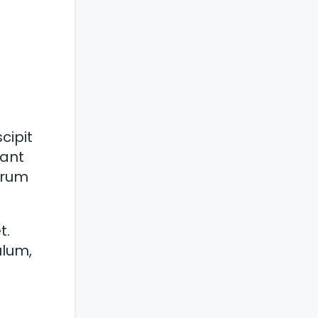
cipit
tant
trum
t.
ulum,