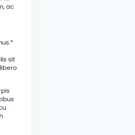
m, ac
mus.*
is sit
libero
rpis
cibus
cu.
h