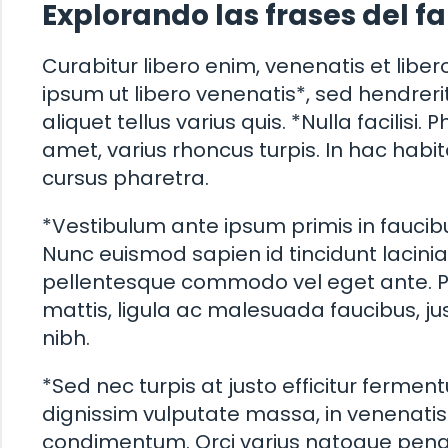
Explorando las frases del f
Curabitur libero enim, venenatis et liber
ipsum ut libero venenatis*, sed hendrerit
aliquet tellus varius quis. *Nulla facilisi
amet, varius rhoncus turpis. In hac hab
cursus pharetra.
*Vestibulum ante ipsum primis in faucibus
Nunc euismod sapien id tincidunt lacinia.
pellentesque commodo vel eget ante. Pro
mattis, ligula ac malesuada faucibus, just
nibh.
*Sed nec turpis at justo efficitur ferm
dignissim vulputate massa, in venenatis l
condimentum. Orci varius natoque penat