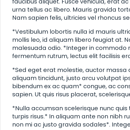
faucibus aliquet. Fusce vehicula, erat ac s
urna tellus ac libero. Mauris gravida tort
Nam sapien felis, ultricies vel rhoncus
*Vestibulum lobortis nulla id mauris ultr
mollis leo, id aliquam libero feugiat at.
malesuada odio. *Integer in commodo mi*. 
fermentum rutrum, lectus elit facilisis e
*Sed eget erat molestie, auctor massa qu
aliquam tincidunt, justo arcu volutpat i
bibendum ex ac quam* congue, ac consec
sapien. Ut quis risus placerat, scelerisqu
*Nulla accumsan scelerisque nunc quis t
turpis risus.* In aliquam ante non nibh r
non mi ac justo gravida sodales*. Intege