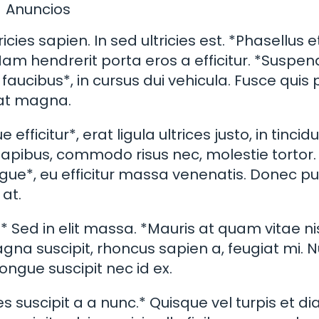
Anuncios
ies sapien. In sed ultricies est. *Phasellus e
Nam hendrerit porta eros a efficitur. *Suspen
i faucibus*, in cursus dui vehicula. Fusce quis
 at magna.
citur*, erat ligula ultrices justo, in tincid
 dapibus, commodo risus nec, molestie tortor.
ngue*, eu efficitur massa venenatis. Donec pu
at.
 Sed in elit massa. *Mauris at quam vitae ni
gna suscipit, rhoncus sapien a, feugiat mi. N
congue suscipit nec id ex.
ies suscipit a a nunc.* Quisque vel turpis et d