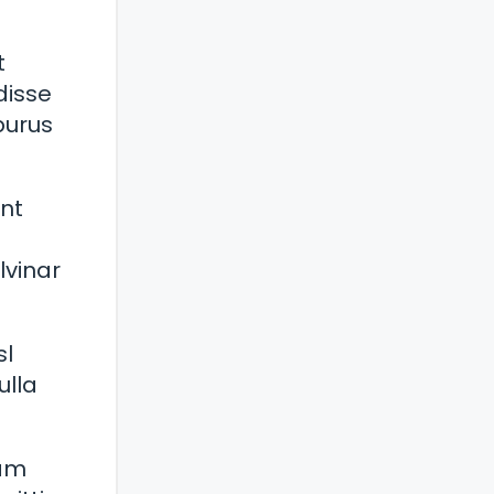
t
disse
 purus
unt
lvinar
sl
ulla
iam