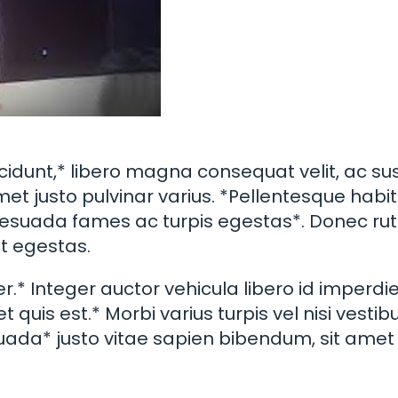
idunt,* libero magna consequat velit, ac sus
amet justo pulvinar varius. *Pellentesque habi
alesuada fames ac turpis egestas*. Donec ru
t egestas.
.* Integer auctor vehicula libero id imperdie
 quis est.* Morbi varius turpis vel nisi vestib
ada* justo vitae sapien bibendum, sit amet