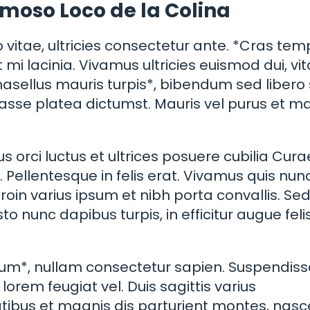
amoso Loco de la Colina
o vitae, ultricies consectetur ante. *Cras te
 mi lacinia. Vivamus ultricies euismod dui, vi
. Phasellus mauris turpis*, bibendum sed libero 
itasse platea dictumst. Mauris vel purus et 
 orci luctus et ultrices posuere cubilia Cura
 Pellentesque in felis erat. Vivamus quis nun
in varius ipsum et nibh porta convallis. Se
o nunc dapibus turpis, in efficitur augue feli
entum*, nullam consectetur sapien. Suspendiss
orem feugiat vel. Duis sagittis varius
ibus et magnis dis parturient montes, nasc