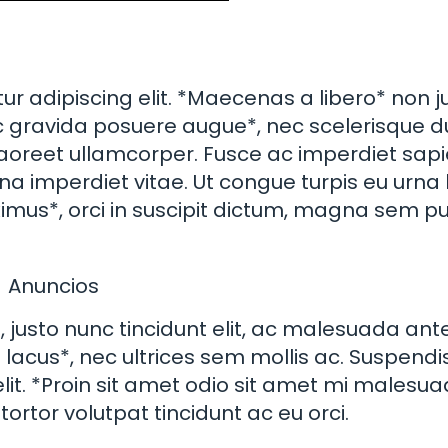
r adipiscing elit. *Maecenas a libero* non j
c gravida posuere augue*, nec scelerisque d
 laoreet ullamcorper. Fusce ac imperdiet sapi
na imperdiet vitae. Ut congue turpis eu urna 
imus*, orci in suscipit dictum, magna sem pu
Anuncios
*, justo nunc tincidunt elit, ac malesuada ant
s lacus*, nec ultrices sem mollis ac. Suspendi
lit. *Proin sit amet odio sit amet mi malesu
tortor volutpat tincidunt ac eu orci.