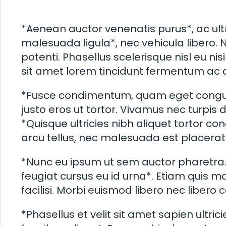
*Aenean auctor venenatis purus*, ac ultric
malesuada ligula*, nec vehicula libero. 
potenti. Phasellus scelerisque nisl eu nis
sit amet lorem tincidunt fermentum ac
*Fusce condimentum, quam eget congue effi
justo eros ut tortor. Vivamus nec turpis
*Quisque ultricies nibh aliquet tortor co
arcu tellus, nec malesuada est placerat 
*Nunc eu ipsum ut sem auctor pharetra.*
feugiat cursus eu id urna*. Etiam quis ma
facilisi. Morbi euismod libero nec libero 
*Phasellus et velit sit amet sapien ultric