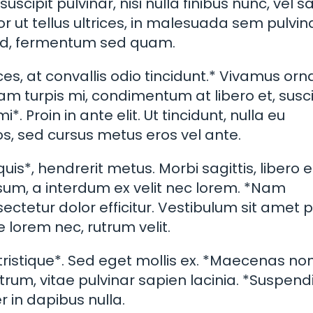
uscipit pulvinar, nisi nulla finibus nunc, vel sa
or ut tellus ultrices, in malesuada sem pulvina
 sed, fermentum sed quam.
ices, at convallis odio tincidunt.* Vivamus orn
 Nam turpis mi, condimentum at libero et, susci
Proin in ante elit. Ut tincidunt, nulla eu
ros, sed cursus metus eros vel ante.
is*, hendrerit metus. Morbi sagittis, libero 
psum, a interdum ex velit nec lorem. *Nam
tetur dolor efficitur. Vestibulum sit amet 
e lorem nec, rutrum velit.
ristique*. Sed eget mollis ex. *Maecenas no
utrum, vitae pulvinar sapien lacinia. *Suspend
r in dapibus nulla.