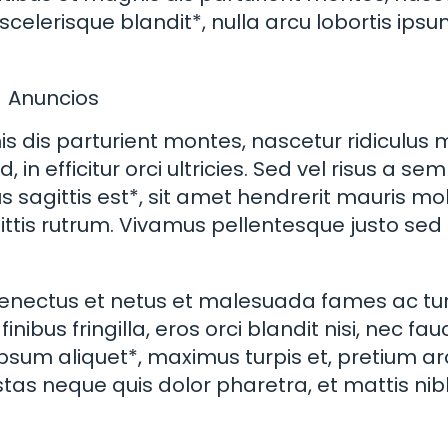
scelerisque blandit*, nulla arcu lobortis ipsu
Anuncios
s dis parturient montes, nascetur ridiculus 
in efficitur orci ultricies. Sed vel risus a sem
s sagittis est*, sit amet hendrerit mauris moll
ittis rutrum. Vivamus pellentesque justo sed 
 senectus et netus et malesuada fames ac tu
nibus fringilla, eros orci blandit nisi, nec fau
psum aliquet*, maximus turpis et, pretium ar
tas neque quis dolor pharetra, et mattis nib