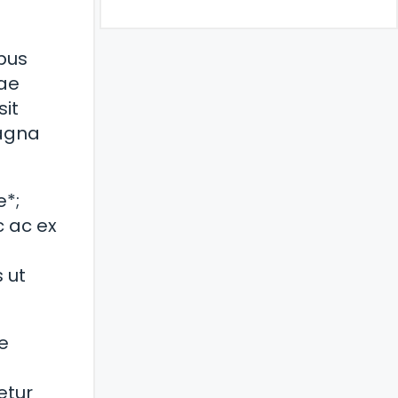
mpus
tae
sit
magna
e*;
c ac ex
d
s ut
e
etur