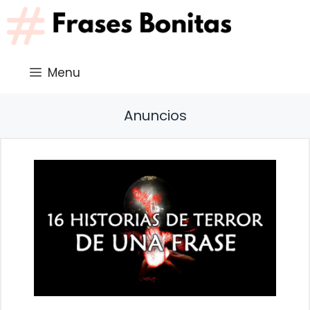
Saltar
al
contenido
Menu
Anuncios