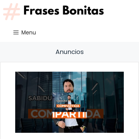
Saltar
al
contenido
Menu
Anuncios