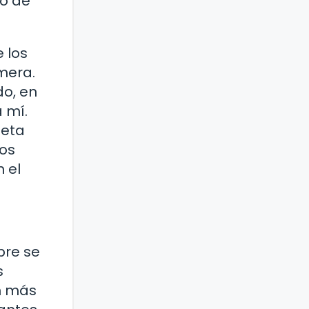
do de
e los
mera.
do, en
 mí.
neta
los
 el
bre se
s
en más