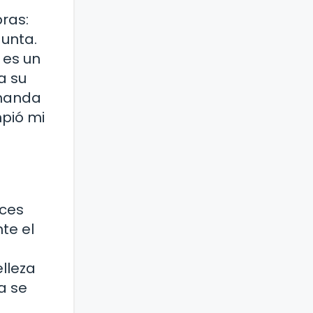
ras:
gunta.
 es un
a su
 manda
mpió mi
nces
te el
elleza
a se