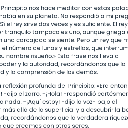
 Principito nos hace meditar con estas palab
e había en su planeta. No respondió a mi pre
el rey sirve dos veces y es suficiente. El rey
 tranquilo tampoco es uno, aunque griega 
on una carcajada se siente. Pero un rey que
 el número de lunas y estrellas, que interru
 nombre risueño.» Esta frase nos lleva a
 poder y la autoridad, recordándonos que la
d y la comprensión de los demás.
reflexión profunda del Principito: «Era ento
 -dijo el zorro. -¡Hola! -respondió cortésmen
io nada. -¡Aquí estoy! -dijo la voz- bajo el
más allá de lo superficial y a descubrir la b
vida, recordándonos que la verdadera riquez
do que creamos con otros seres.