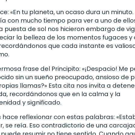
dice: «En tu planeta, un ocaso dura un minuto.
ía con mucho tiempo para ver a uno de ello
a puesta de sol nos hicieron embargo de vigi
preciar la belleza de los momentos fugaces y 
 recordándonos que cada instante es valioso
mo.
rmosa frase del Principito: «¡Despacio! Me 
ocido sin un sueño preocupado, ansioso de 
ropias llamas?» Esta cita nos invita a detene
ida, recordándonos que en la calma y la
idad y significado.
os hace reflexionar con estas palabras: «Esta
, se reía. Eso contradictorio de una carcaja
e puede resumir no tiene sentido. Cuando aq