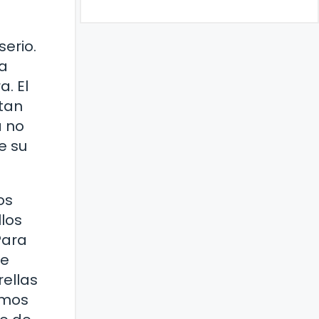
serio.
la
. El
 tan
a no
e su
os
los
Para
de
rellas
amos