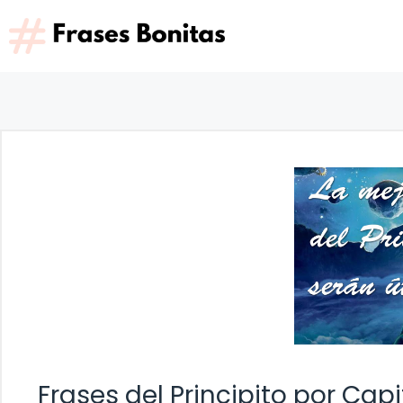
Saltar
al
contenido
Frases del Principito por Capi