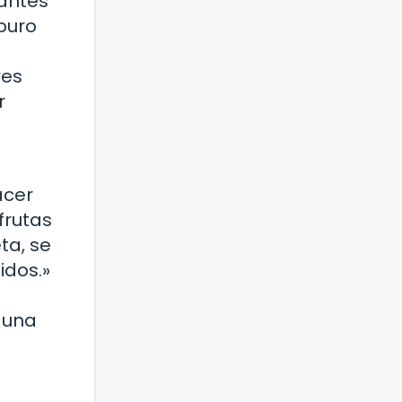
 antes
puro
res
r
acer
frutas
ta, se
idos.»
 una