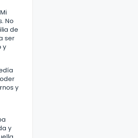
 Mi
s. No
lia de
a ser
 y
pedía
poder
rnos y
ba
da y
uella