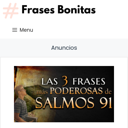
Saltar
al
contenido
Menu
Anuncios