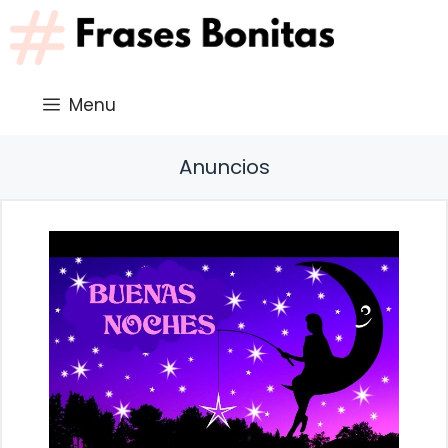
Saltar
al
contenido
Menu
Anuncios