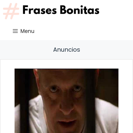
Saltar
al
contenido
Menu
Anuncios