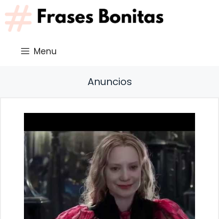
Saltar
al
contenido
Menu
Anuncios