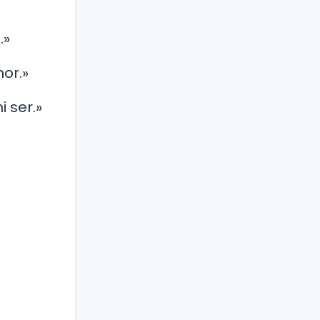
.»
or.»
 ser.»