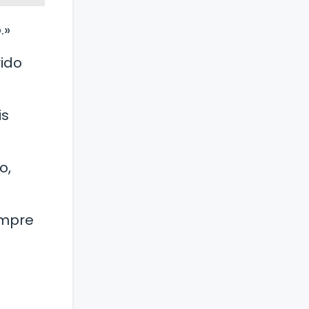
.»
rido
is
o,
empre