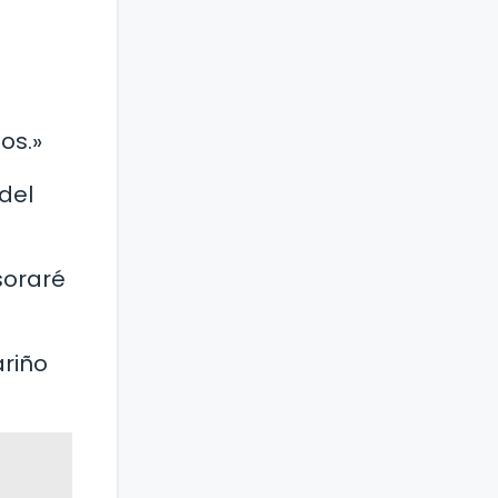
os.»
del
soraré
ariño