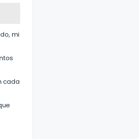
do, mi
ntos
en cada
 que