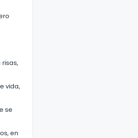
ero
risas,
e vida,
e se
os, en