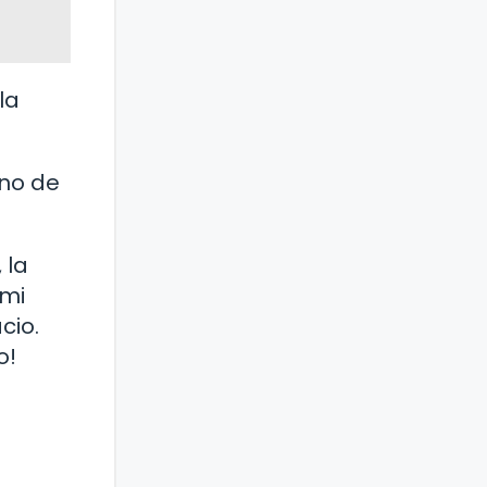
la
eno de
 la
 mi
cio.
o!