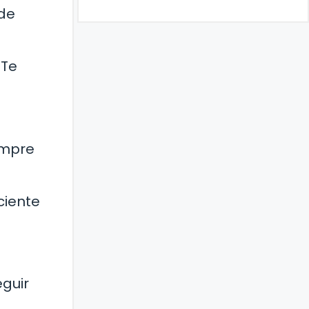
 de
 Te
empre
ciente
eguir