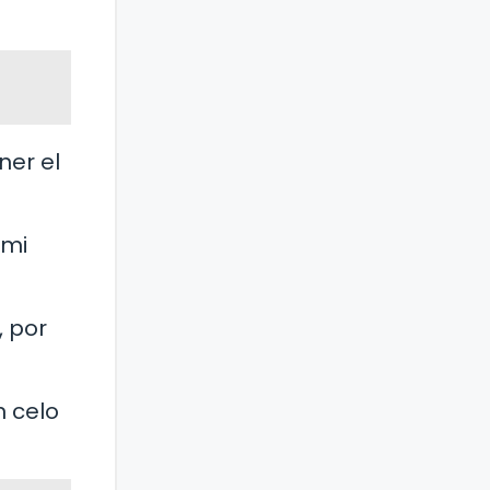
ner el
 mi
, por
n celo