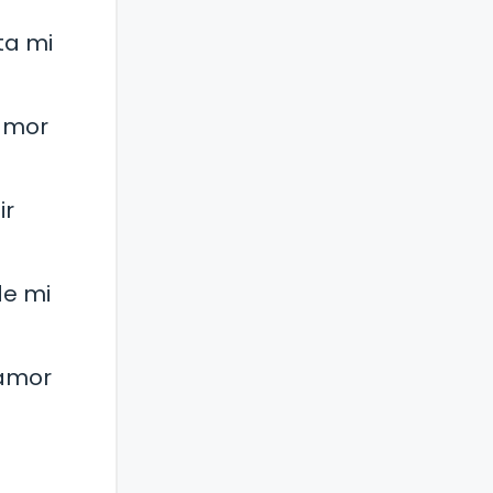
ta mi
 amor
ir
de mi
 amor