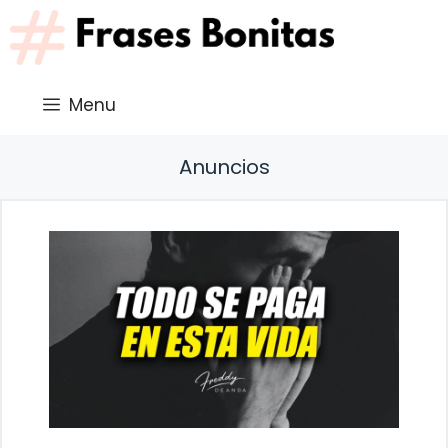
Saltar
al
contenido
Menu
Anuncios