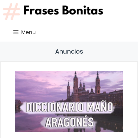
Saltar
al
contenido
Menu
Anuncios